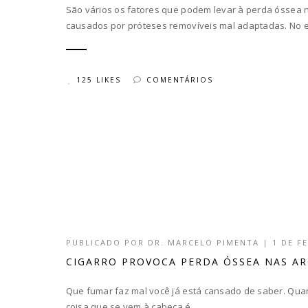
São vários os fatores que podem levar à perda óssea 
causados por próteses removíveis mal adaptadas. No en
125 LIKES
COMENTÁRIOS
PUBLICADO POR
DR. MARCELO PIMENTA
|
1 DE F
CIGARRO PROVOCA PERDA ÓSSEA NAS A
Que fumar faz mal você já está cansado de saber. Quan
coisa que se vem à cabeça é...