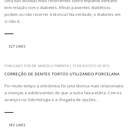
Uma das dúvidas mais recorrentes sobre implante dentário
tem relação com o diabetes. Afinal, pacientes diabéticos
podem ou não recorrer à técnica? Na verdade, o diabetes em
si não é...
327 LIKES
PUBLICADO POR
DR. MARCELO PIMENTA
|
31 DE AGOSTO DE 2015
CORREÇÃO DE DENTES TORTOS UTILIZANDO PORCELANA
Por muito tempo a ortodontia foi uma técnica mais relacionada
a crianças e adolescentes do que a outra faixa etária. Com os
avanços na Odontologia e a chegada de opções...
183 LIKES